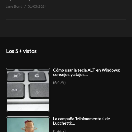
Jane Bond
01/03/2024
Los 5 + vistos
Cómo usar la tecla ALT en Windows:
consejos y atajos…
(6.479)
La campaña ‘Minimomentos’ de
Lucchetti:…
(5.467)