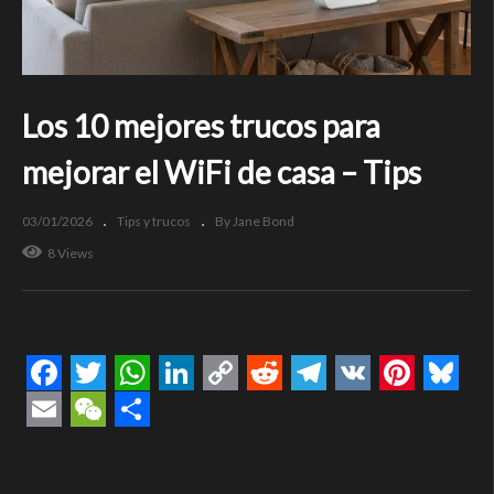
Los 10 mejores trucos para
mejorar el WiFi de casa – Tips
03/01/2026
Tips y trucos
By Jane Bond
8 Views
Facebook
Twitter
WhatsApp
LinkedIn
Copy
Reddit
Telegram
VK
Pintere
Blue
Link
Email
WeChat
Compartir