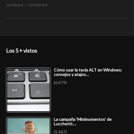
Jane Bond
13/04/2024
Los 5 + vistos
Cómo usar la tecla ALT en Windows:
consejos y atajos…
(6.479)
La campaña ‘Minimomentos’ de
Lucchetti:…
(5.467)