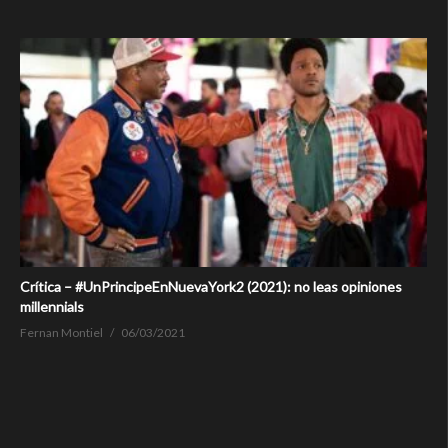
Crítica – #UnPrincipeEnNuevaYork2 (2021): no leas opiniones
millennials
Fernan Montiel
06/03/2021