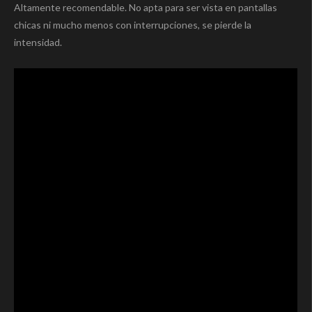
Altamente recomendable. No apta para ser vista en pantallas
chicas ni mucho menos con interrupciones, se pierde la
intensidad.