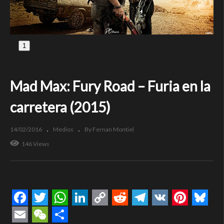
1
Mad Max: Fury Road – Furia en la
carretera (2015)
14/02/2016
Medios
By Fernan Montiel
146 Views
Facebook
Twitter
WhatsApp
LinkedIn
Copy
Reddit
Telegram
VK
Pintere
Blue