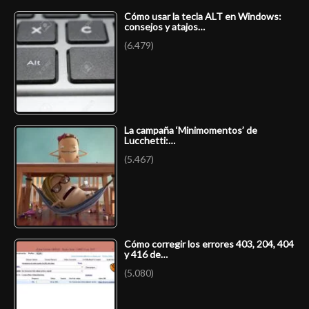
Cómo usar la tecla ALT en Windows:
consejos y atajos…
(6.479)
La campaña ‘Minimomentos’ de
Lucchetti:…
(5.467)
Cómo corregir los errores 403, 204, 404
y 416 de…
(5.080)