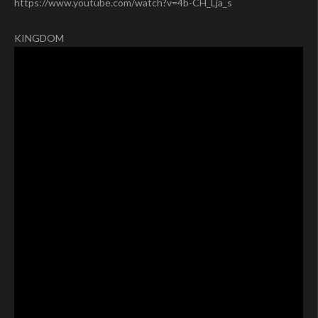
https://www.youtube.com/watch?v=4b-CH_Lja_s
KINGDOM