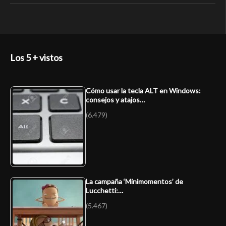
Los 5 + vistos
Cómo usar la tecla ALT en Windows:
consejos y atajos…
(6.479)
La campaña ‘Minimomentos’ de
Lucchetti:…
(5.467)