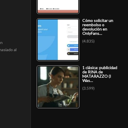
Cómo solicitar un
reembolso o
devolución en
OnlyFans…
(4.835)
un
masiado al
1 clásica: publicidad
de RINA de
MATARAZZO (I
Was…
(3.599)