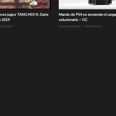
evos jugos TANG MIX ft. Dario
Mando de PS4 no enciende ni carg
o 2019
solucionarlo – OC
/01/2019
Fernan Montiel
18/03/2023