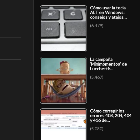
Cómo usar la tecla
ALT en Windows:
consejos y atajos…
(6.479)
La campaña
‘Minimomentos’ de
Lucchetti:…
(5.467)
Cómo corregir los
errores 403, 204, 404
y 416 de…
(5.080)