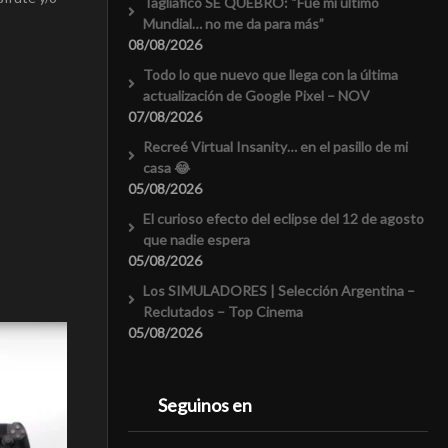
Tagliafico SE QUEBRÓ: “Fue mi último
Mundial… no me da para más”
08/08/2026
Todo lo que nuevo que llega con la última
actualización de Google Pixel – NOV
07/08/2026
Recreé Virtual Insanity… en el pasillo de mi
casa 😂
05/08/2026
El curioso efecto del eclipse del 12 de agosto
que nadie espera
05/08/2026
Los SIMULADORES | Selección Argentina –
Reclutados – Top Cinema
05/08/2026
Seguinos en