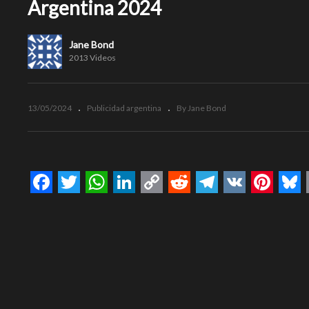
Argentina 2024
Jane Bond
2013 Videos
13/05/2024
Publicidad argentina
By Jane Bond
Facebook
Twitter
WhatsApp
LinkedIn
Copy
Reddit
Telegram
VK
Pinte
Bl
Link