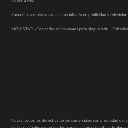
Nuestra web
Suscribite a nuestro canal especializado en publicidad y televisió
MOVISTAR, «Con todo» asi no vamos para ningun lado – Publicid
Notas: todos los derechos de los comerciales son propiedad del a
Notas del Quijote es volverlos a publicar con el objetivo de alguna