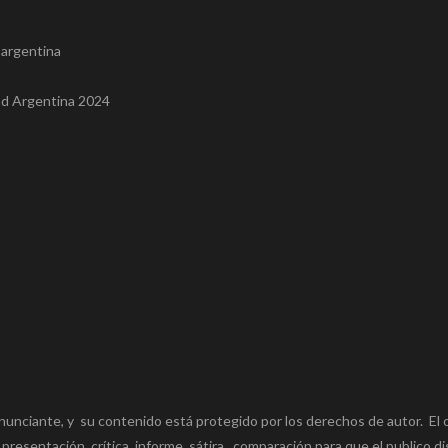
n argentina
ad Argentina 2024
nunciante, y su contenido está protegido por los derechos de autor. El 
 presentación, crítica, informe, sátira, comparación para que el publico di