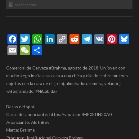
Screenshots
Facebook
Twitter
WhatsApp
LinkedIn
Copy
Reddit
Telegram
VK
Pinte
Bl
Link
Email
WeChat
Compartir
Comercial de Cerveza #Brahma, agosto de 2018. Un joven con
mucho #ego invita a su casa a una chica y ella descubre muchos
objetos con la cara de el ( reloj, almohadon, remera, velador )
«Al agrandado, #NiCabida»
Datos del spot
Corto del anunciante: https://youtu.be/MP08IJN20A0
Anunciante: AB InBev
Marca: Brahma
Producto: Institucional Cerveza Brahma