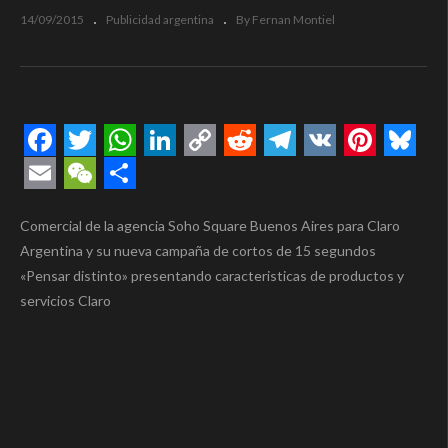
14/09/2015
Publicidad argentina
By Fernan Montiel
Facebook
Twitter
WhatsApp
LinkedIn
Copy
Reddit
Telegram
VK
Pintere
Blue
Link
Email
WeChat
Compartir
Comercial de la agencia Soho Square Buenos Aires para Claro
Argentina y su nueva campaña de cortos de 15 segundos
«Pensar distinto» presentando caracteristicas de productos y
servicios Claro