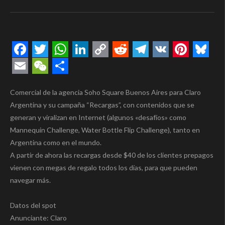
Facebook
Twitter
WhatsApp
LinkedIn
Copy
Reddit
Telegram
VK
Pintere
Blue
Link
Email
WeChat
Compartir
Comercial de la agencia Soho Square Buenos Aires para Claro
Argentina y su campaña “Recargas”, con contenidos que se
generan y viralizan en Internet (algunos «desafíos» como
Mannequin Challenge, Water Bottle Flip Challenge), tanto en
Argentina como en el mundo.
A partir de ahora las recargas desde $40 de los clientes prepagos
vienen con megas de regalo todos los días, para que pueden
navegar más.
Datos del spot
Anunciante: Claro