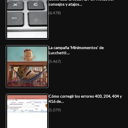
consejos y atajos…
(6.478)
La campaña ‘Minimomentos’ de
Lucchetti:…
(5.467)
Cómo corregir los errores 403, 204, 404 y
416 de…
(5.079)