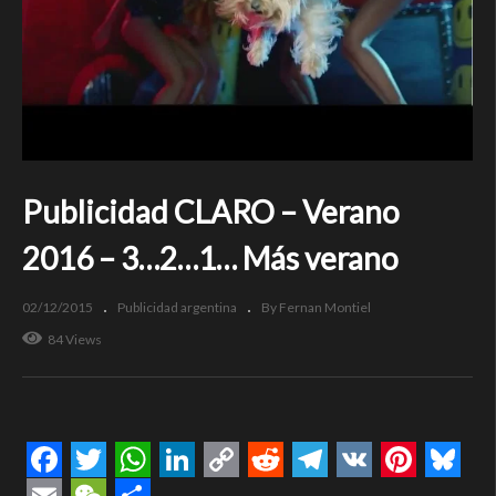
Publicidad CLARO – Verano
2016 – 3…2…1… Más verano
02/12/2015
Publicidad argentina
By Fernan Montiel
84 Views
Facebook
Twitter
WhatsApp
LinkedIn
Copy
Reddit
Telegram
VK
Pintere
Blue