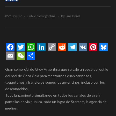
05/10/2017
Publicidad argentina
By Jane Bond
Facebook
Twitter
WhatsApp
LinkedIn
Copy
Reddit
Telegram
VK
Pintere
Blue
Link
Email
WeChat
Compartir
Gran comercial de Grey Argentina que se sale un poco del estilo
del reel de Coca Cola para mostrarnos cuan cariñosos,
toquetones y franeleros somos los argentinos, incluso con los
desconocidos.
Tuvo lanzamiento simultaneo en todos los canales de aire y
pantallas de via publica, todo un logro de Starcom, la agencia de
medios.