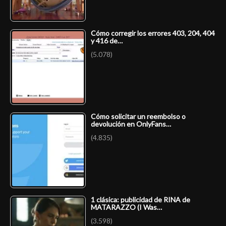
Cómo corregir los errores 403, 204, 404
y 416 de…
(5.078)
Cómo solicitar un reembolso o
devolución en OnlyFans…
(4.835)
1 clásica: publicidad de RINA de
MATARAZZO (I Was…
(3.598)