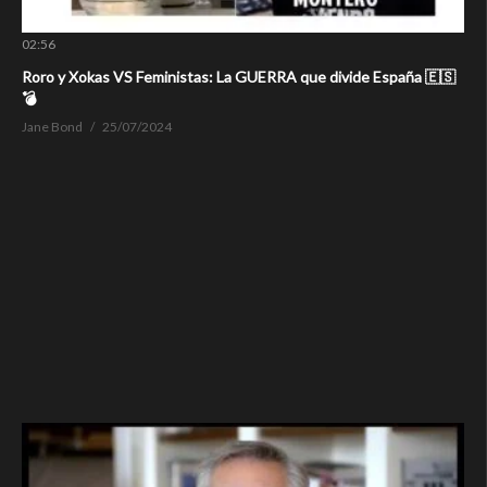
02:56
Roro y Xokas VS Feministas: La GUERRA que divide España 🇪🇸
💣
Jane Bond
25/07/2024