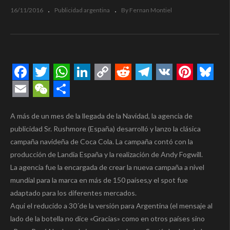
16/11/2016
Publicidad argentina
By Fernan Montiel
Facebook
Twitter
WhatsApp
LinkedIn
Copy
Reddit
Telegram
VK
Pintere
Blue
Link
Email
WeChat
Compartir
A más de un mes de la llegada de la Navidad, la agencia de
publicidad Sr. Rushmore (España) desarrolló y lanzo la clásica
campaña navideña de Coca Cola. La campaña contó con la
producción de Landia España y la realización de Andy Fogwill.
La agencia fue la encargada de crear la nueva campaña a nivel
mundial para la marca en más de 150 países,y el spot fue
adaptado para los diferentes mercados.
Aqui el reducido a 30´de la versión para Argentina (el mensaje al
lado de la botella no dice «Gracias» como en otros países sino