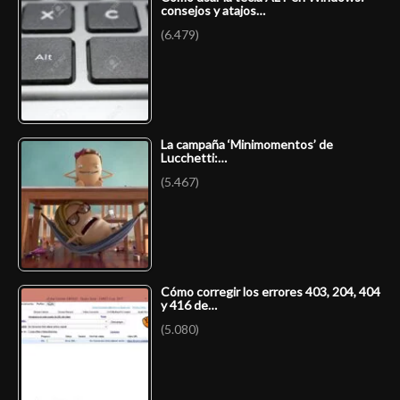
consejos y atajos…
(6.479)
La campaña ‘Minimomentos’ de
Lucchetti:…
(5.467)
Cómo corregir los errores 403, 204, 404
y 416 de…
(5.080)