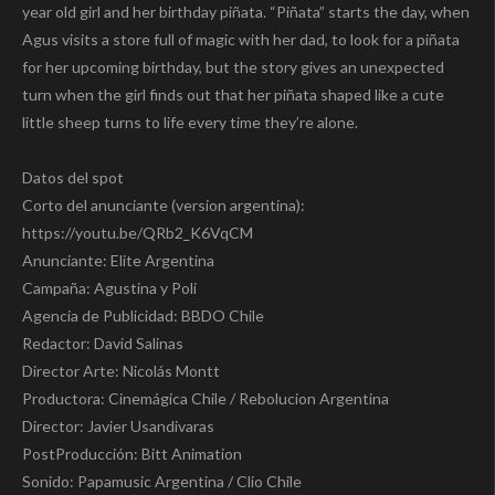
year old girl and her birthday piñata. “Piñata” starts the day, when
Agus visits a store full of magic with her dad, to look for a piñata
for her upcoming birthday, but the story gives an unexpected
turn when the girl finds out that her piñata shaped like a cute
little sheep turns to life every time they’re alone.
Datos del spot
Corto del anunciante (version argentina):
https://youtu.be/QRb2_K6VqCM
Anunciante: Elite Argentina
Campaña: Agustina y Poli
Agencia de Publicidad: BBDO Chile
Redactor: David Salinas
Director Arte: Nicolás Montt
Productora: Cinemágica Chile / Rebolucion Argentina
Director: Javier Usandivaras
PostProducción: Bitt Animation
Sonido: Papamusic Argentina / Clio Chile