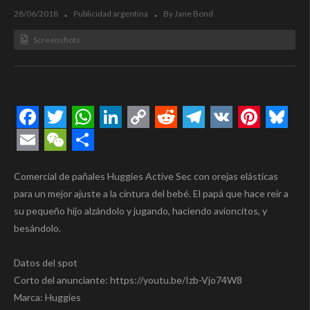
28/06/2018
Publicidad argentina
By Jane Bond
Screenshots
Facebook
Twitter
WhatsApp
LinkedIn
Copy
Reddit
Telegram
VK
Pintere
Blue
Link
Email
WeChat
Compartir
Comercial de pañales Huggies Active Sec con orejas elásticas
para un mejor ajuste a la cintura del bebé. El papá que hace reir a
su pequeño hijo alzándolo y jugando, haciendo avioncitos, y
besándolo.
Datos del spot
Corto del anunciante: https://youtu.be/Izb-Vjo74W8
Marca: Huggies