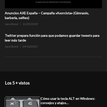
Anuncios AXE España – Campaña «Axorcista» (Gimnasio,
barberia, selfies)
Jane Bond
11/05/2019
Twitter prepara función para que podamos guardar tweets para
leer más tarde
Jane Bond
29/10/2017
Los 5 + vistos
Cómo usar la tecla ALT en Windows:
consejos y atajos…