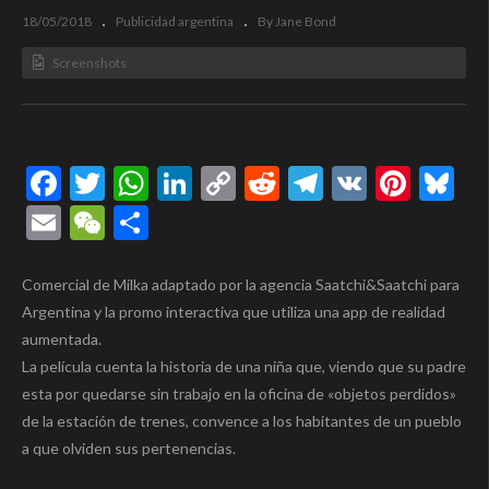
18/05/2018
Publicidad argentina
By Jane Bond
Screenshots
Facebook
Twitter
WhatsApp
LinkedIn
Copy
Reddit
Telegram
VK
Pinte
Bl
Link
Email
WeChat
Compartir
Comercial de Milka adaptado por la agencia Saatchi&Saatchi para
Argentina y la promo interactiva que utiliza una app de realidad
aumentada.
La película cuenta la historia de una niña que, viendo que su padre
esta por quedarse sin trabajo en la oficina de «objetos perdidos»
de la estación de trenes, convence a los habitantes de un pueblo
a que olviden sus pertenencias.