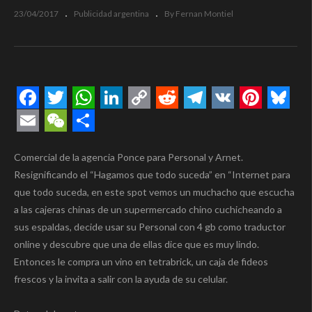
23/04/2017
Publicidad argentina
By Fernan Montiel
Facebook
Twitter
WhatsApp
LinkedIn
Copy
Reddit
Telegram
VK
Pintere
Blue
Link
Email
WeChat
Compartir
Comercial de la agencia Ponce para Personal y Arnet.
Resignificando el “Hagamos que todo suceda” en “Internet para
que todo suceda, en este spot vemos un muchacho que escucha
a las cajeras chinas de un supermercado chino cuchicheando a
sus espaldas, decide usar su Personal con 4 gb como traductor
online y descubre que una de ellas dice que es muy lindo.
Entonces le compra un vino en tetrabrick, un caja de fideos
frescos y la invita a salir con la ayuda de su celular.