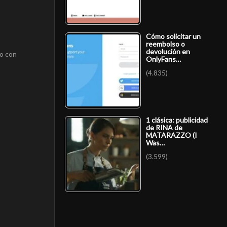
Cómo solicitar un
reembolso o
devolución en
do con
OnlyFans…
(4.835)
1 clásica: publicidad
de RINA de
MATARAZZO (I
Was…
(3.599)