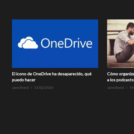
El icono de OneDrive ha desaparecido, qué
Cómo organiza
puedo hacer
a los podcasts
Jane Bond
11/02/2020
Jane Bond
19