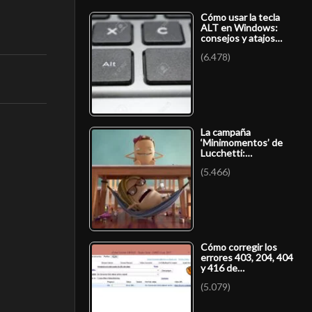
Cómo usar la tecla
ALT en Windows:
consejos y atajos…
(6.478)
La campaña
‘Minimomentos’ de
Lucchetti:…
(5.466)
Cómo corregir los
errores 403, 204, 404
y 416 de…
(5.079)