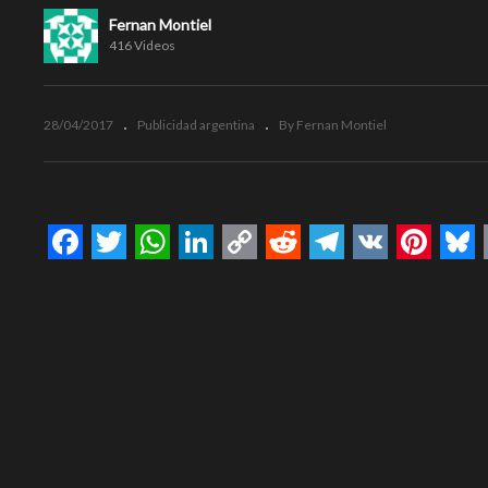
Fernan Montiel
416 Videos
28/04/2017
Publicidad argentina
By Fernan Montiel
Facebook
Twitter
WhatsApp
LinkedIn
Copy
Reddit
Telegram
VK
Pinte
Bl
Link