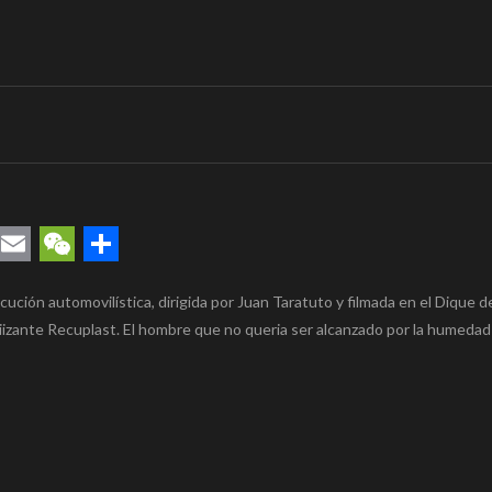
rest
uesky
Email
WeChat
Compartir
ución automovilística, dirigida por Juan Taratuto y filmada en el Dique 
izante Recuplast. El hombre que no queria ser alcanzado por la humeda