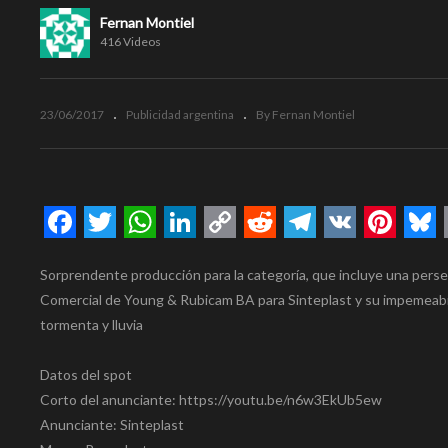
Fernan Montiel
416 Videos
23/06/2017
Publicidad argentina
By Fernan Montiel
Facebook
Twitter
WhatsApp
LinkedIn
Copy
Reddit
Telegram
VK
Pinte
Bl
Sorprendente producción para la categoría, que incluye una persec
Link
Comercial de Young & Rubicam BA para Sinteplast y su impemeabi
tormenta y lluvia
Datos del spot
Corto del anunciante: https://youtu.be/n6w3EkUb5ew
Anunciante: Sinteplast