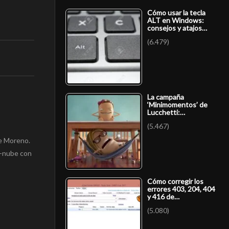
Cómo usar la tecla
ALT en Windows:
consejos y atajos…
(6.479)
La campaña
‘Minimomentos’ de
Lucchetti:…
(5.467)
de Moreno.
d-nube con
Cómo corregir los
errores 403, 204, 404
y 416 de…
(5.080)