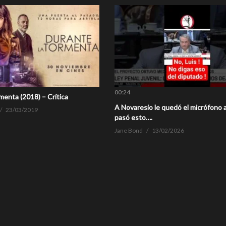
00:24
menta (2018) – Crítica
A Novaresio le quedó el micrófono a
23/03/2019
pasó esto….
Jane Bond
13/02/2026