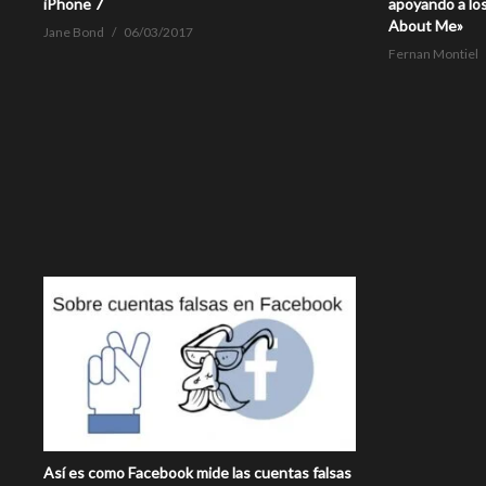
iPhone 7
apoyando a los
About Me»
Jane Bond
06/03/2017
Fernan Montiel
Así es como Facebook mide las cuentas falsas