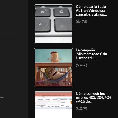
Cómo usar la tecla
ALT en Windows:
consejos y atajos…
(6.478)
La campaña
‘Minimomentos’ de
Lucchetti:…
(5.466)
Cómo corregir los
 y…
errores 403, 204, 404
y 416 de…
(5.079)