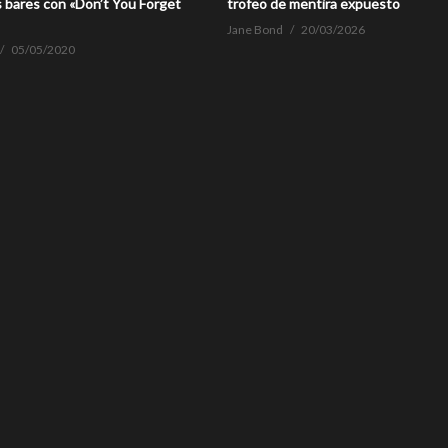
 bares con «Don’t You Forget
trofeo de mentira expuesto
Jane Bond
20/03/2026
05/05/2020