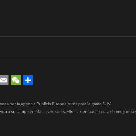
rest
uesky
Email
WeChat
Compartir
eada por la agencia Publicis Buenos Aires para la gama SUV.
invita a su campo en Massachusetts. Ellos creen que lo está chamuyando