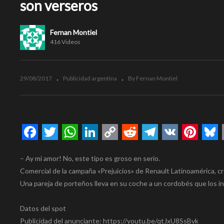
son verseros
Fernan Montiel
416 Videos
29/08/2017
Publicidad argentina
By Fernan Montiel
Facebook
Twitter
WhatsApp
LinkedIn
Copy
Reddit
Telegram
VK
Pinte
Bl
– Ay mi amor! No, este tipo es groso en serio.
Link
Comercial de la campaña «Prejuicios» de Renault Latinoamérica, cr
Una pareja de porteños lleva en su coche a un cordobés que los 
Datos del spot
Publicidad del anunciante: https://youtu.be/qtJxU8SsBvk