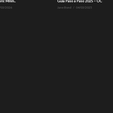
oni: Mmm..
Guía Paso a Paso 2025 – OC
/03/2026
Jane Bond
04/03/2025