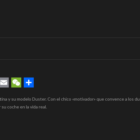
rest
uesky
Email
WeChat
Compartir
tina y su modelo Duster. Con el chico «motivador» que convence a los d
su coche en la vida real.