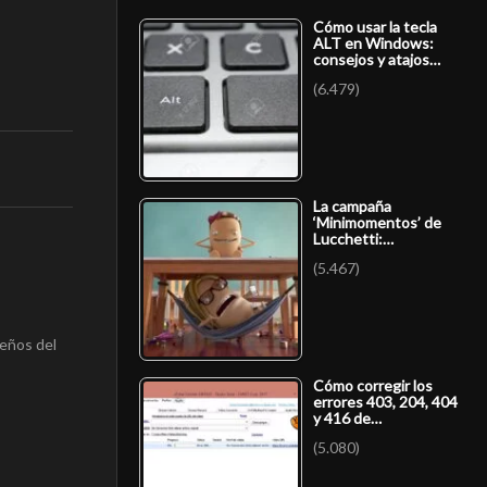
Cómo usar la tecla
ALT en Windows:
consejos y atajos…
(6.479)
La campaña
‘Minimomentos’ de
Lucchetti:…
(5.467)
ueños del
Cómo corregir los
errores 403, 204, 404
y 416 de…
(5.080)