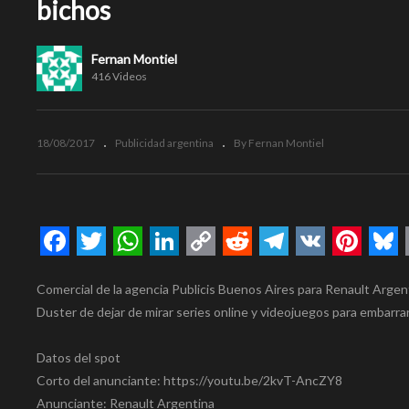
bichos
Fernan Montiel
416 Videos
18/08/2017
Publicidad argentina
By Fernan Montiel
Facebook
Twitter
WhatsApp
LinkedIn
Copy
Reddit
Telegram
VK
Pinte
Bl
Comercial de la agencia Publicis Buenos Aires para Renault Argen
Link
Duster de dejar de mirar series online y videojuegos para embarrar 
Datos del spot
Corto del anunciante: https://youtu.be/2kvT-AncZY8
Anunciante: Renault Argentina