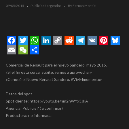
09/05/2015
Publicidad argentina
By Fernan Montiel
Facebook
Twitter
WhatsApp
LinkedIn
Copy
Reddit
Telegram
VK
Pintere
Blue
Link
Email
WeChat
Compartir
Comercial de Renault para el nuevo Sandero, mayo 2015.
«Si el fin está cerca, subite, vamos a aprovechar»
«Conocé el Nuevo Renault Sandero. #ViviElmomento»
Datos del spot
Spot cliente: https://youtu.be/nm2nWYx3JkA
Agencia: Publicis ? ( a confirmar)
Productora: no informada