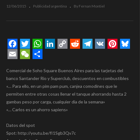
12/06/2015
Publicidad argentina
By Fernan Montiel
Facebook
Twitter
WhatsApp
LinkedIn
Copy
Reddit
Telegram
VK
Pintere
Blue
Link
Email
WeChat
Compartir
Comercial de Soho Square Buenos Aires para las tarjetas del
banco Santander Rio y Superclub, descuentos en combustibles
«… Para ello, en un pim pam pum, canjea comodines que le
permiten entre otras cosas llenar el tanque ahorrando hasta 2
gambas peso por carga, cualquier dia de la semana»
«… Carlos es un ahorro sapiens»
Datos del spot
Spot: http://youtu.be/fI1Sgb3Qv7c