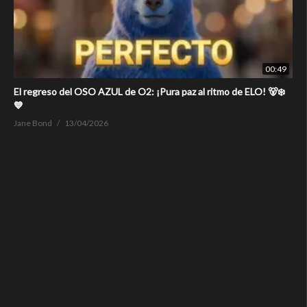
00:49
El regreso del OSO AZUL de O2: ¡Pura paz al ritmo de ELO! 🐻‍❄️
💙
Jane Bond
13/04/2026