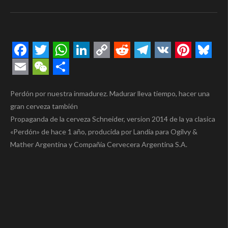
Facebook
Twitter
WhatsApp
LinkedIn
Copy
Reddit
Telegram
VK
Pintere
Blue
Link
Email
WeChat
Compartir
Perdón por nuestra inmadurez. Madurar lleva tiempo, hacer una
gran cerveza también
Propaganda de la cerveza Schneider, version 2014 de la ya clasica
«Perdón» de hace 1 año, producida por Landia para Ogilvy &
Mather Argentina y Compañía Cervecera Argentina S.A.