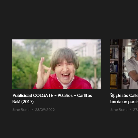
Publicidad COLGATE – 90 años – Carlitos
🚀 ¡Jesús Calle
Balá (2017)
borda un parc
Jane Bond
23/09/2022
Jane Bond
27