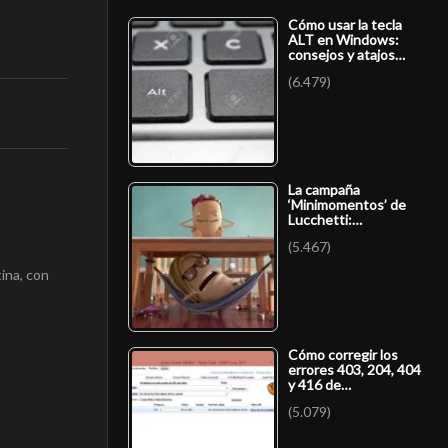
Cómo usar la tecla
ALT en Windows:
consejos y atajos…
(6.479)
La campaña
‘Minimomentos’ de
Lucchetti:…
(5.467)
ina, con
Cómo corregir los
errores 403, 204, 404
y 416 de…
(5.079)