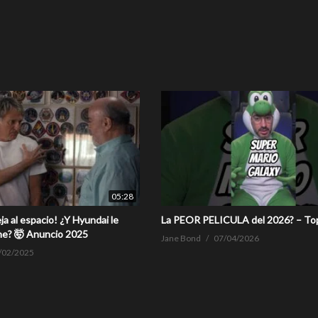
05:28
ja al espacio! ¿Y Hyundai le
La PEOR PELICULA del 2026? – To
he? 🤯 Anuncio 2025
Jane Bond
07/04/2026
/02/2025