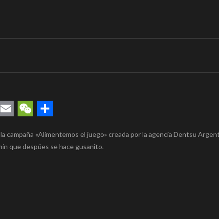
rest
uesky
Email
WeChat
Compartir
za la campaña «Alimentemos el juego» creada por la agencia Dentsu Argent
asmin que despúes se hace gusanito.