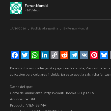
Fernan Montiel
416 Videos
17/10/2016
Publicidad argentina
By Fernan Montiel
Facebook
Twitter
WhatsApp
LinkedIn
Copy
Reddit
Telegram
VK
Pinte
Bl
Para los chicos que les gusta jugar con la comida, Vienissima lan
Link
aplicación para celulares incluida. En este spot la salchicha fant
Datos del spot
Corto del anunciante: https://youtu.be/w3-RFEpTeTA
Anunciante: BRF
Producto: VIENISSIMA!