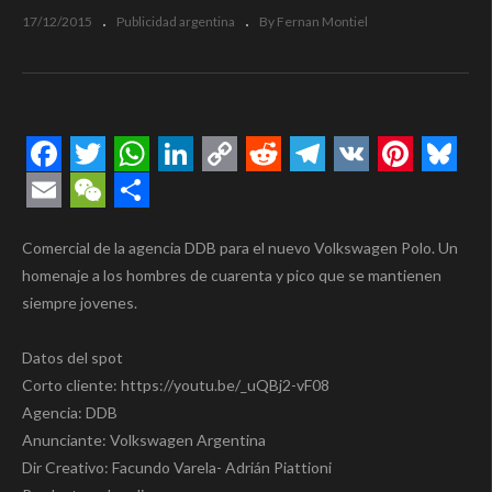
17/12/2015
Publicidad argentina
By Fernan Montiel
Facebook
Twitter
WhatsApp
LinkedIn
Copy
Reddit
Telegram
VK
Pintere
Blue
Link
Email
WeChat
Compartir
Comercial de la agencia DDB para el nuevo Volkswagen Polo. Un
homenaje a los hombres de cuarenta y pico que se mantienen
siempre jovenes.
Datos del spot
Corto cliente: https://youtu.be/_uQBj2-vF08
Agencia: DDB
Anunciante: Volkswagen Argentina
Dir Creativo: Facundo Varela- Adrián Piattioni