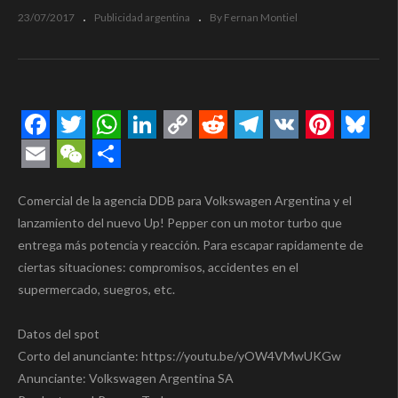
23/07/2017
Publicidad argentina
By Fernan Montiel
Facebook
Twitter
WhatsApp
LinkedIn
Copy
Reddit
Telegram
VK
Pintere
Blue
Link
Email
WeChat
Compartir
Comercial de la agencia DDB para Volkswagen Argentina y el
lanzamiento del nuevo Up! Pepper con un motor turbo que
entrega más potencia y reacción. Para escapar rapidamente de
ciertas situaciones: compromisos, accidentes en el
supermercado, suegros, etc.
Datos del spot
Corto del anunciante: https://youtu.be/yOW4VMwUKGw
Anunciante: Volkswagen Argentina SA