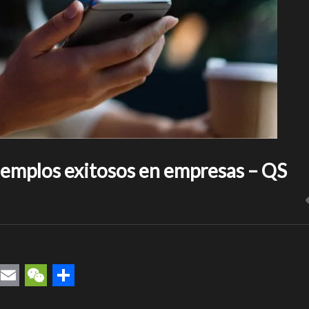
jemplos exitosos en empresas – QS
rest
uesky
Email
WeChat
Compartir