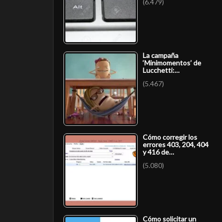
(6.479)
La campaña
‘Minimomentos’ de
Lucchetti:…
(5.467)
Cómo corregir los
errores 403, 204, 404
y 416 de…
(5.080)
Cómo solicitar un