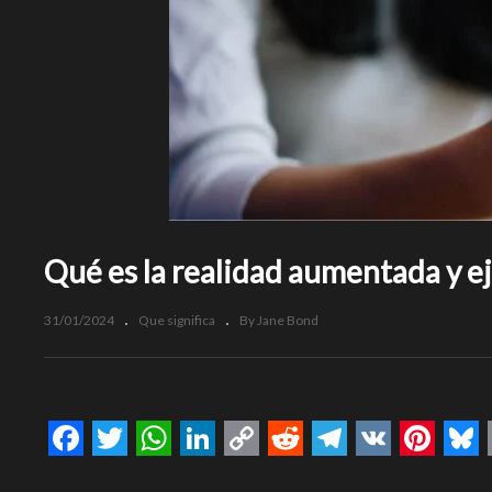
Qué es la realidad aumentada y e
31/01/2024
Que significa
By Jane Bond
Facebook
Twitter
WhatsApp
LinkedIn
Copy
Reddit
Telegram
VK
Pinte
Bl