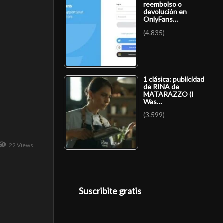
reembolso o
devolución en
OnlyFans…
(4.835)
1 clásica: publicidad
de RINA de
MATARAZZO (I
Was…
(3.599)
22 Views
Suscribite gratis