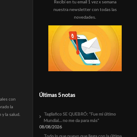
Recibí en tu email 1 vez x semana
nuestra newsletter con todas las
novedades.
Últimas 5 notas
ales con
orado la
Tagliafico SE QUEBRÓ: “Fue mi último
y la salud.
Mundial… no me da para más”
08/08/2026
Todo lo que nuevo que llega con la última