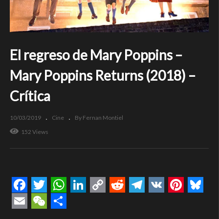
El regreso de Mary Poppins –
Mary Poppins Returns (2018) –
Crítica
10/03/2019
Cine
By Fernan Montiel
152 Views
Facebook
Twitter
WhatsApp
LinkedIn
Copy
Reddit
Telegram
VK
Pintere
Blue
Link
Email
WeChat
Compartir