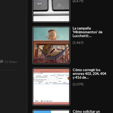
(6.479)
La campaña
‘Minimomentos’ de
Lucchetti:…
(5.467)
21 Views
Cómo corregir los
errores 403, 204, 404
y 416 de…
(5.079)
Cómo solicitar un