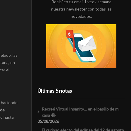
Recibí en tu email 1 vez x semana
nuestra newsletter con todas las
novedades.
ebido, las
ntana, en
car el
Últimas 5 notas
tá haciendo
Recreé Virtual Insanity… en el pasillo de mi
 de
casa 😂
do hasta
05/08/2026
El curioso efecto del eclipse del 12 de agosto