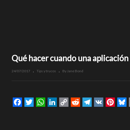
Qué hacer cuando una aplicación 
24/07/2017
Tips y trucos
By Jane Bond
Facebook
Twitter
WhatsApp
LinkedIn
Copy
Reddit
Telegram
VK
Pinte
Bl
Link