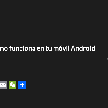
no funciona en tu móvil Android
rest
uesky
Email
WeChat
Compartir