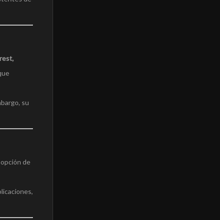
rest,
 que
mbargo, su
a opción de
blicaciones,