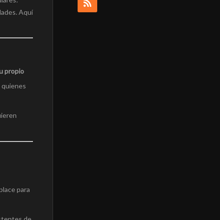
dades. Aquí
tu propio
a quienes
uieren
place para
istentes de