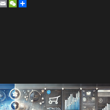
rest
uesky
Email
WeChat
Compartir