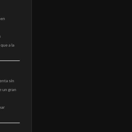
 en
u
 que a la
enta sin
e un gran
ear