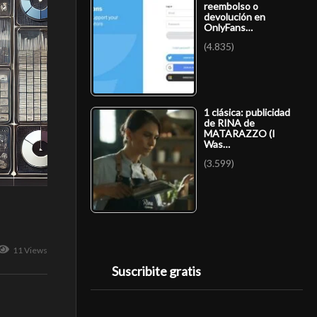
reembolso o
devolución en
OnlyFans…
(4.835)
1 clásica: publicidad
de RINA de
MATARAZZO (I
Was…
(3.599)
11 Views
Suscribite gratis