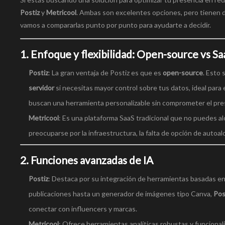
Postiz
y
Metricool
. Ambas son excelentes opciones, pero tienen d
vamos a compararlas punto por punto para ayudarte a decidir.
1.
Enfoque y flexibilidad: Open-source vs Sa
Postiz
: La gran ventaja de Postiz es que es
open-source
. Esto 
servidor
si necesitas mayor control sobre tus datos, ideal para
buscan una herramienta personalizable sin comprometer el pr
Metricool
: Es una plataforma SaaS tradicional que no puedes a
preocuparse por la infraestructura, la falta de opción de autoa
2.
Funciones avanzadas de IA
Postiz
: Destaca por su integración de herramientas basadas en 
publicaciones hasta un generador de imágenes tipo Canva,
Pos
conectar con influencers y marcas.
Metricool
: Ofrece herramientas analíticas robustas y funciona