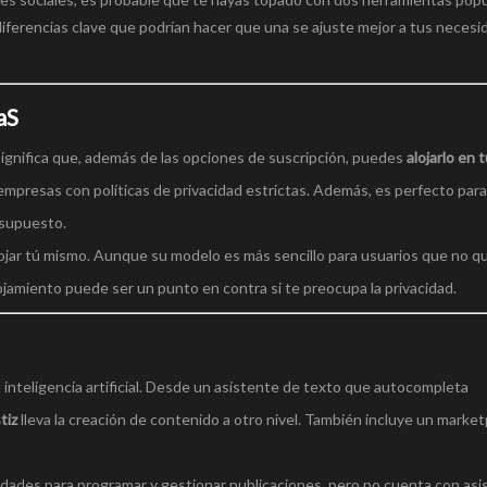
iferencias clave que podrían hacer que una se ajuste mejor a tus necesi
aS
significa que, además de las opciones de suscripción, puedes
alojarlo en 
 empresas con políticas de privacidad estrictas. Además, es perfecto par
esupuesto.
lojar tú mismo. Aunque su modelo es más sencillo para usuarios que no q
lojamiento puede ser un punto en contra si te preocupa la privacidad.
inteligencia artificial. Desde un asistente de texto que autocompleta
tiz
lleva la creación de contenido a otro nivel. También incluye un market
lidades para programar y gestionar publicaciones, pero no cuenta con as