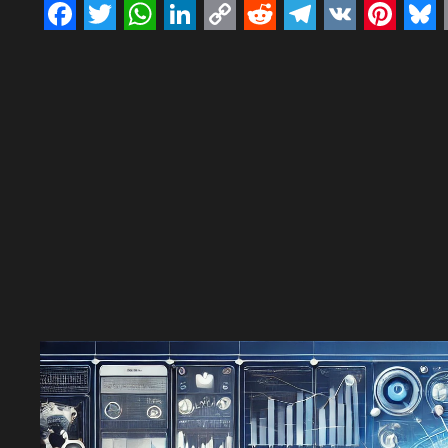
Facebook
Twitter
WhatsApp
LinkedIn
Copy
Reddit
Telegram
VK
Pinte
Bl
Link