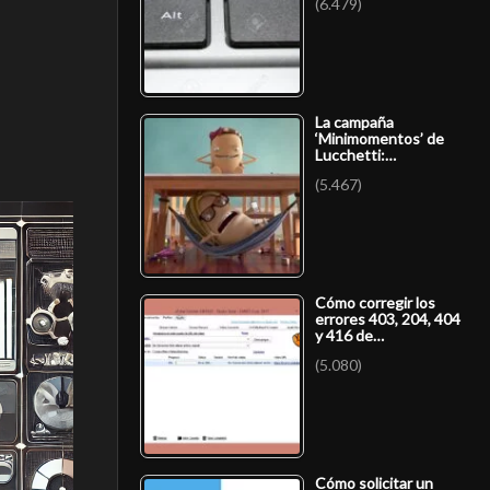
(6.479)
La campaña
‘Minimomentos’ de
Lucchetti:…
(5.467)
Cómo corregir los
errores 403, 204, 404
y 416 de…
(5.080)
Cómo solicitar un