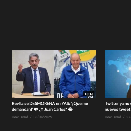
12:13
Revilla se DESMORENA en YAS: ‘¡Que me
Twitter ya no 
demandan!’ 💸 ¿Y Juan Carlos? 😂
nuevos tweet
Jane Bond
03/04/2025
Jane Bond
27