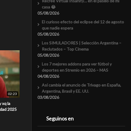
Recreé Virtual Insanity… en el pasillo de mi
casa 😂
05/08/2026
El curioso efecto del eclipse del 12 de agosto
que nadie espera
05/08/2026
Los SIMULADORES | Selección Argentina –
Reclutados – Top Cinema
05/08/2026
Los 7 mejores addons para ver fútbol y
deportes en Stremio en 2026 – MAS
04/08/2026
Así cambia el anuncio de Trivago en España,
Argentina, Brasil y EE. UU.
02:23
03/08/2026
 xq la
cidad 2025
Seguinos en