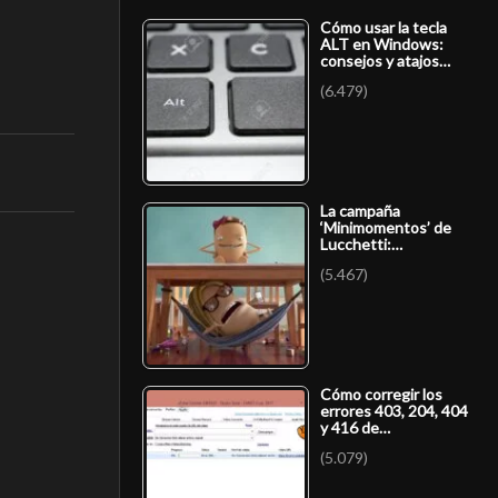
Cómo usar la tecla
ALT en Windows:
consejos y atajos…
(6.479)
La campaña
‘Minimomentos’ de
Lucchetti:…
(5.467)
Cómo corregir los
errores 403, 204, 404
y 416 de…
(5.079)