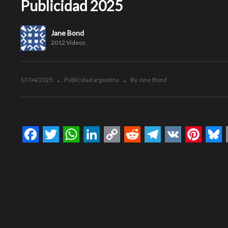
Publicidad 2025
Jane Bond
2012 Videos
17/04/2025
Publicidad argentina
By Jane Bond
Facebook
Twitter
WhatsApp
LinkedIn
Copy
Reddit
Telegram
VK
Pinte
Bl
Link