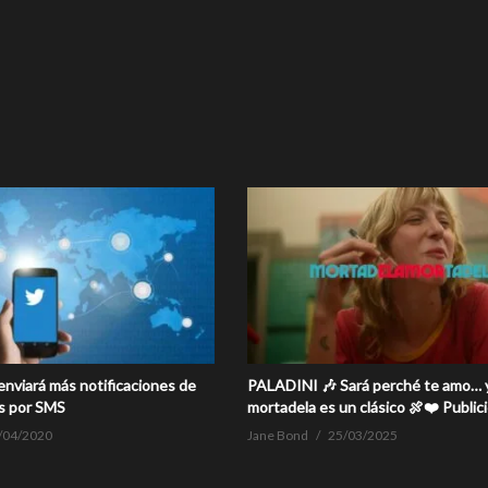
enviará más notificaciones de
PALADINI 🎶 Sará perché te amo… y
s por SMS
mortadela es un clásico 🍖❤️ Publi
/04/2020
Jane Bond
25/03/2025