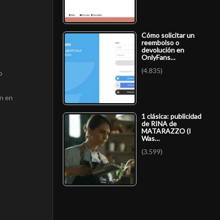
Cómo solicitar un
reembolso o
devolución en
OnlyFans…
(4.835)
o
on en
1 clásica: publicidad
de RINA de
MATARAZZO (I
Was…
(3.599)