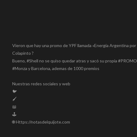
Vieron que hay una promo de YPF llamada «Energia Argentina por e
Colapinto ?
Bueno, #Shell no se quiso quedar atras y sacó su propia #PROMO SH
#Monza y Barcelona, ademas de 1000 premios
Nuestras redes sociales y web
🐦
🖌️
📖
🕹️
🌐 Https://notasdelquijote.com