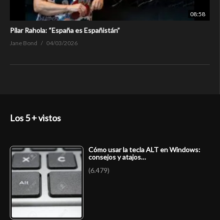
08:58
Pilar Rahola: “España es Españistán”
Jane Bond
04/03/2026
Los 5 + vistos
Cómo usar la tecla ALT en Windows:
consejos y atajos…
(6.479)