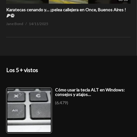
Karatecas cenando y… ¡pelea callejera en Once, Buenos Aires !
🍕🥋
Jane Bond
14/11/2025
Los 5 + vistos
Cómo usar la tecla ALT en Windows:
consejos y atajos…
(6.479)