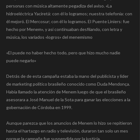
personas con música altamente pegadiza del aviso. «La
hidroeléctrica Yaciretá: con él lo logramos; nuestra telefonía: con
él mejoró. El Mercosur; con él lo logramos. El Puente Liniers: fue
hecho por Menem», y así continuaban desfilando, con letra y
música, los variados «logros» del menemismo
«El puede no haber hecho todo, pero que hizo mucho nadie
puede negarlo»
Detrás de de esta campaña estaba la mano del publicista y líder
de marketing político brasileño conocido como Duda Mendonça.
Había llamado la atención de Menem luego de que el brasileño
asesorara a José Manuel de la Sota para ganar las elecciones a la
gobernación de Córdoba en 1999.
Aunque parezca que los anuncios de Menem lo hizo se repitieron
hasta el hartazgo en radio y televisión, duraron tan solo un mes
porque la campaña fue suspendida por la justicia.