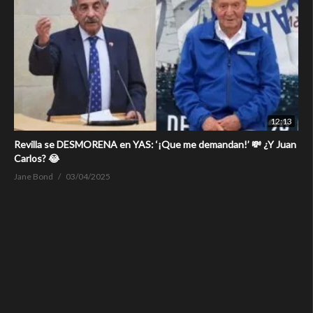
12:13
Revilla se DESMORENA en YAS: ‘¡Que me demandan!’ 💸 ¿Y Juan
Carlos? 😂
Jane Bond
03/04/2025