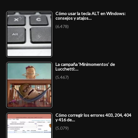
Cómo usar la tecla ALT en Windows:
consejos y atajos…
(6.478)
La campaña ‘Minimomentos’ de
Lucchetti:…
(5.467)
Cómo corregir los errores 403, 204, 404
y 416 de…
(5.079)