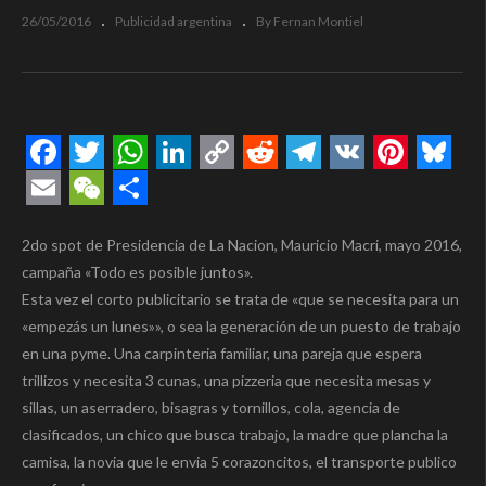
26/05/2016
Publicidad argentina
By Fernan Montiel
Facebook
Twitter
WhatsApp
LinkedIn
Copy
Reddit
Telegram
VK
Pintere
Blue
Link
Email
WeChat
Compartir
2do spot de Presidencia de La Nacion, Mauricio Macri, mayo 2016,
campaña «Todo es posible juntos».
Esta vez el corto publicitario se trata de «que se necesita para un
«empezás un lunes»», o sea la generación de un puesto de trabajo
en una pyme. Una carpinteria familiar, una pareja que espera
trillizos y necesita 3 cunas, una pizzeria que necesita mesas y
sillas, un aserradero, bisagras y tornillos, cola, agencia de
clasificados, un chico que busca trabajo, la madre que plancha la
camisa, la novia que le envia 5 corazoncitos, el transporte publico