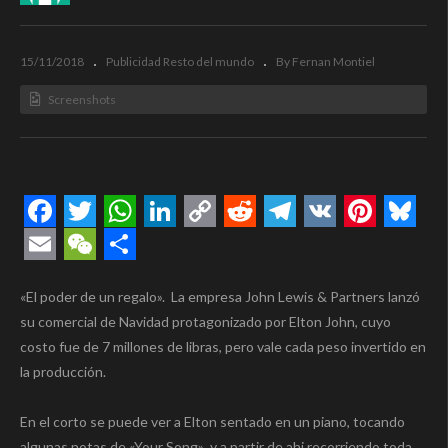
15/11/2018
Publicidad Resto del mundo
By Fernan Montiel
Screenshots
Facebook
Twitter
WhatsApp
LinkedIn
Copy
Reddit
Telegram
VK
Pintere
Blue
Link
Email
WeChat
Compartir
«El poder de un regalo». La empresa John Lewis & Partners lanzó
su comercial de Navidad protagonizado por Elton John, cuyo
costo fue de 7 millones de libras, pero vale cada peso invertido en
la producción.
En el corto se puede ver a Elton sentado en un piano, tocando
algunas notas de «Your Song» y a partir de ahi recorriendo toda