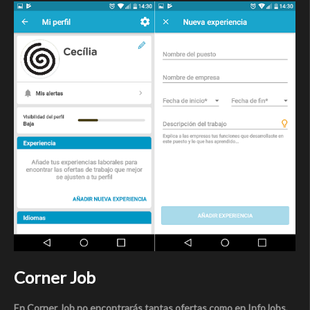
Corner Job
En Corner Job no encontrarás tantas ofertas como en InfoJobs,