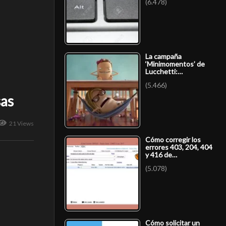
(6.478)
La campaña
‘Minimomentos’ de
Lucchetti:…
(5.466)
sas
21 Views
Cómo corregir los
errores 403, 204, 404
y 416 de…
(5.078)
Cómo solicitar un