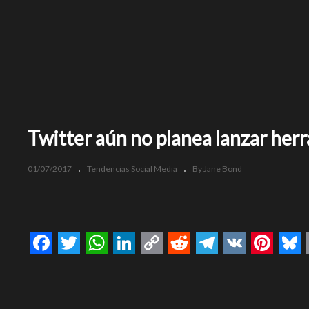
Twitter aún no planea lanzar herr
01/07/2017
Tendencias Social Media
By Jane Bond
Facebook
Twitter
WhatsApp
LinkedIn
Copy
Reddit
Telegram
VK
Pinte
Bl
Link