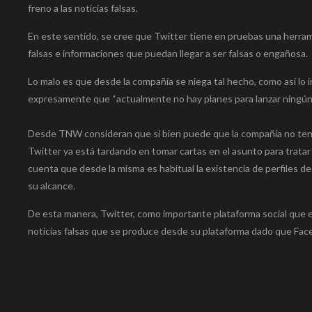
freno a las noticias falsas.
En este sentido, se cree que Twitter tiene en pruebas una herra
falsas e informaciones que puedan llegar a ser falsas o engañosa.
Lo malo es que desde la compañía se niega tal hecho, como así lo
expresamente que “actualmente no hay planes para lanzar ningún ti
Desde TNW consideran que si bien puede que la compañía no tenga
Twitter ya está tardando en tomar cartas en el asunto para tratar 
cuenta que desde la misma es habitual la existencia de perfiles de
su alcance.
De esta manera, Twitter, como importante plataforma social que es
noticias falsas que se produce desde su plataforma dado que Fa