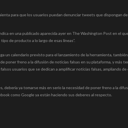
mienta para que los usuarios puedan denunciar tweets que dispongan de 
 indica en una publicado aparecida ayer en The Washington Post en el qu
po de producto a lo largo de esas líneas”.
 un calendario previsto para el lanzamiento de la herramienta, también
de poner freno a la difusión de noticias falsas en su plataforma, y más t
 falsos usuarios que se dedican a amplificar noticias falsas, ampliando d
, debería ya tomarse más en serio la necesidad de poner freno a la difu
cebook como Google ya están haciendo sus deberes al respecto.