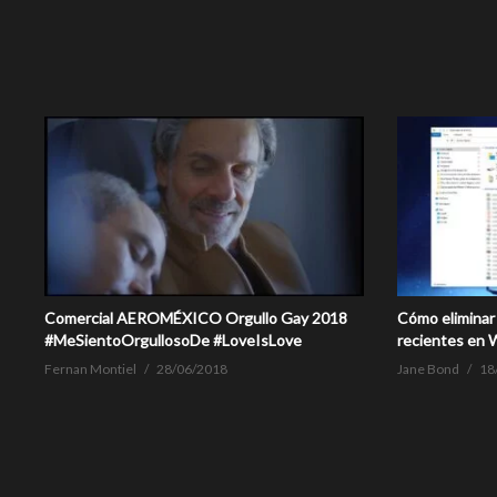
Comercial AEROMÉXICO Orgullo Gay 2018
Cómo eliminar 
#MeSientoOrgullosoDe #LoveIsLove
recientes en
Fernan Montiel
28/06/2018
Jane Bond
18