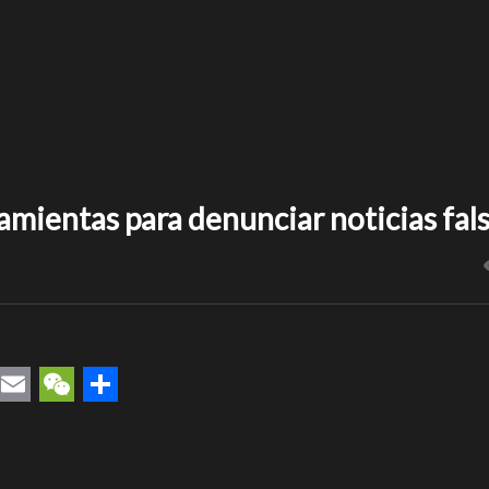
amientas para denunciar noticias fal
rest
uesky
Email
WeChat
Compartir