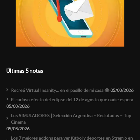
Últimas 5 notas
Recreé Virtual Insanity… en el pasillo de mi casa 😂
05/08/2026
El curioso efecto del eclipse del 12 de agosto que nadie espera
05/08/2026
Los SIMULADORES | Selección Argentina – Reclutados – Top
Cinema
05/08/2026
Los 7 mejores addons para ver fútbol y deportes en Stremio en