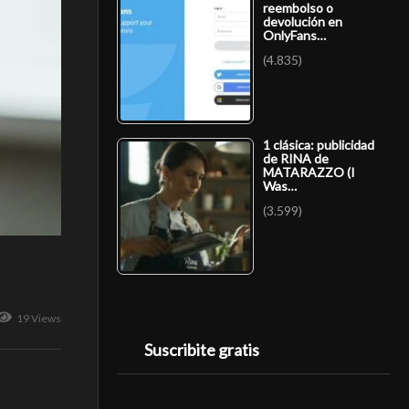
reembolso o
devolución en
OnlyFans…
(4.835)
1 clásica: publicidad
de RINA de
MATARAZZO (I
Was…
(3.599)
19 Views
Suscribite gratis