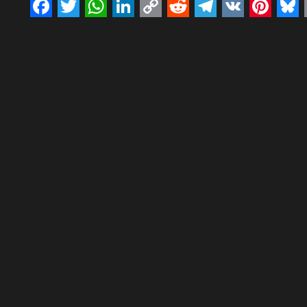
Facebook
Twitter
WhatsApp
LinkedIn
Copy
Reddit
Telegram
VK
Pinte
Bl
Link