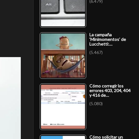
(6.479)
La campaña
‘Minimomentos’ de
Lucchetti:…
(5.467)
Cómo corregir los
errores 403, 204, 404
y 416 de…
(5.080)
Cómo solicitar un