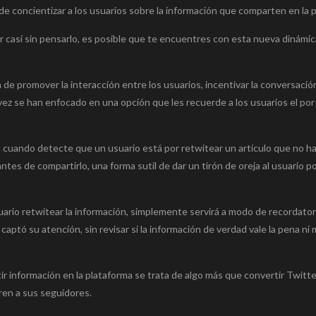
 concientizar a los usuarios sobre la información que comparten en la p
r casi sin pensarlo, es posible que te encuentres con esta nueva dinámi
n de promover la interacción entre los usuarios, incentivar la conversació
vez se han enfocado en una opción que les recuerde a los usuarios el po
á cuando detecte que un usuario está por retwitear un artículo que no ha
ntes de compartirlo, una forma sutil de dar un tirón de oreja al usuario p
uario retwitear la información, simplemente servirá a modo de recordator
 captó su atención, sin revisar si la información de verdad vale la pena ni
r información en la plataforma se trata de algo más que convertir Twitt
ren a sus seguidores.