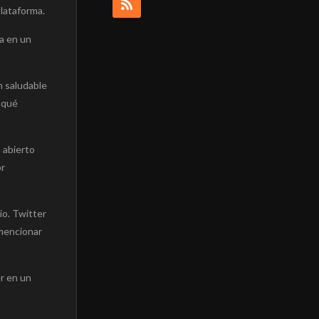
lataforma.
ca en un
n saludable
r qué
 abierto
or
io. Twitter
 mencionar
er en un