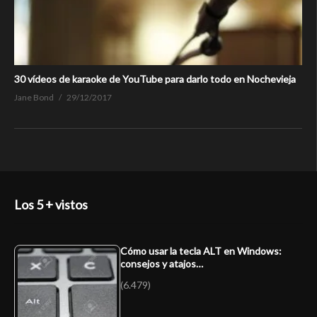
30 vídeos de karaoke de YouTube para darlo todo en Nochevieja
Jane Bond
29/12/2017
Los 5 + vistos
Cómo usar la tecla ALT en Windows:
consejos y atajos…
(6.479)