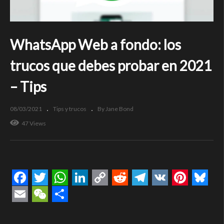
WhatsApp Web a fondo: los
trucos que debes probar en 2021
– Tips
08/03/2021
Tips y trucos
By Jane Bond
47 Views
Facebook
Twitter
WhatsApp
LinkedIn
Copy
Reddit
Telegram
VK
Pintere
Blue
Link
Email
WeChat
Compartir