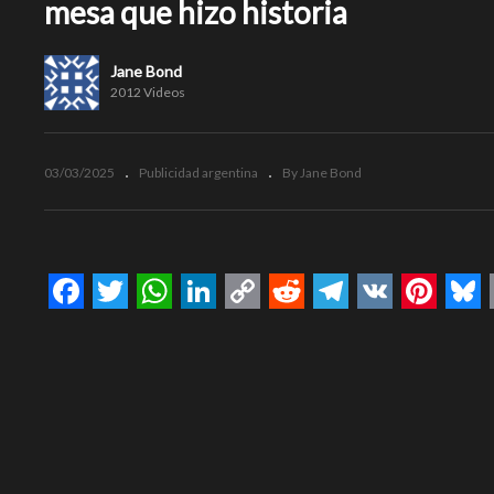
mesa que hizo historia
Jane Bond
2012 Videos
03/03/2025
Publicidad argentina
By Jane Bond
Facebook
Twitter
WhatsApp
LinkedIn
Copy
Reddit
Telegram
VK
Pinte
Bl
Link