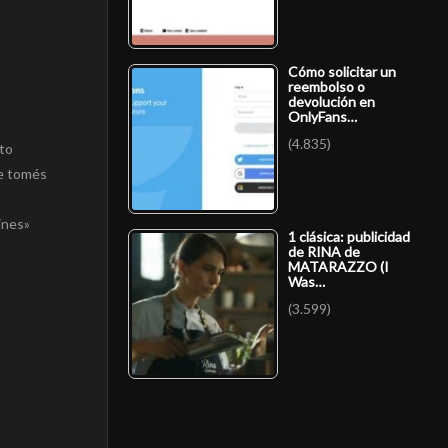
Cómo solicitar un
reembolso o
devolución en
OnlyFans…
(4.835)
nto
me tomés
ines»
1 clásica: publicidad
de RINA de
MATARAZZO (I
Was…
(3.599)