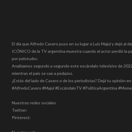
El día que Alfredo Casero puso en su lugar a Luis Majul y dejó a
ICÓNICO de la TV argentina muestra cuando el actor perdió la pac
por pelotudo».
Analizamos segundo a segundo este escándalo televisivo de 2022 
mientras el país se cae a pedazos.
¿Estás del lado de Casero o de los periodistas? Dejá tu opinión en
#AlfredoCasero #Majul #EscándaloTV #PolíticaArgentina #Mom
Nuestras redes sociales
Twitter:
Pinterest: