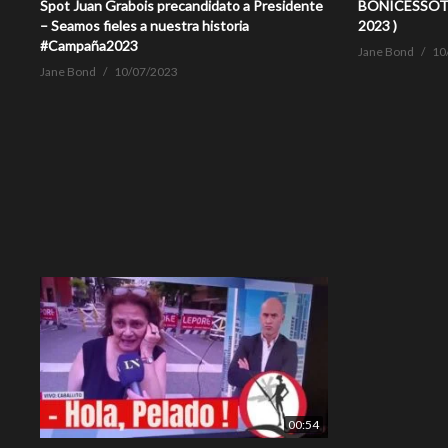
Spot Juan Grabois precandidato a Presidente
BONICESSOTE 
– Seamos fieles a nuestra historia
2023 )
#Campaña2023
Jane Bond
10
Jane Bond
10/07/2023
00:54