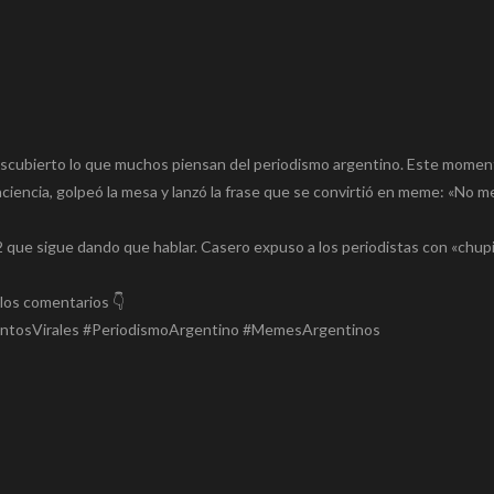
l descubierto lo que muchos piensan del periodismo argentino. Este mome
iencia, golpeó la mesa y lanzó la frase que se convirtió en meme: «No 
que sigue dando que hablar. Casero expuso a los periodistas con «chup
 los comentarios 👇
entosVirales #PeriodismoArgentino #MemesArgentinos