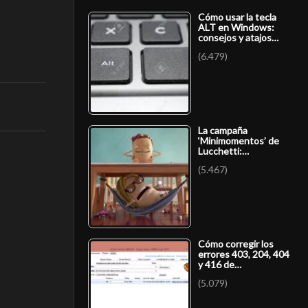
Cómo usar la tecla
ALT en Windows:
consejos y atajos…
(6.479)
La campaña
‘Minimomentos’ de
Lucchetti:…
(5.467)
Cómo corregir los
errores 403, 204, 404
y 416 de…
(5.079)