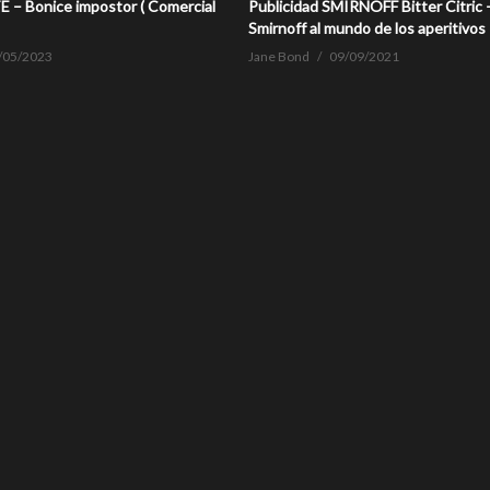
– Bonice impostor ( Comercial
Publicidad SMIRNOFF Bitter Citric 
Smirnoff al mundo de los aperitivos
/05/2023
Jane Bond
09/09/2021