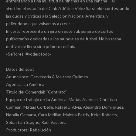
enfrentando a una multitud de hinchas en una cancha – el
«Fortín», el estadio del Club Atlético Vélez Sarsfield- contestando
las dudas y críticas a la Selección Nacional Argentina, y
pidiéndonos que volvamos a creer.
El corto representó un giro en este subgénero de cortos
publicitarios dedicados a los mundiales de futbol. No buscaba
motivar de lleno sino primero redimir.
«Señores, #yodejotodo»
Datos del spot
Anunciante: Cervecería & Maltería Quilmes
Agencia: La América
Título del Comercial: “Contrato”
Equipo de trabajo de La América: Matías Asencio, Christian
Camean, Matías Corbelle, Rafael D´Alvia, Alejandro Domínguez,
Natalia Gamarra, Caro Mellian, Malena Patris, Keke Roberts,
Sebastián Stagno, Raúl Vassena.
Productora: Rebolución