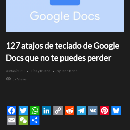
127 atajos de teclado de Google
Docs que no te puedes perder
03/06/2020
Tips y trucos
By Jane Bond
57 Views
Facebook
Twitter
WhatsApp
LinkedIn
Copy
Reddit
Telegram
VK
Pintere
Blue
Link
Email
WeChat
Compartir