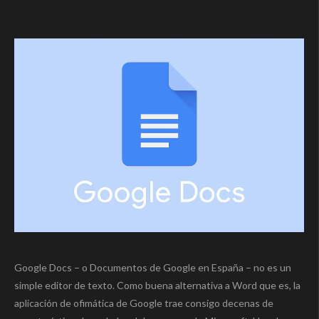
Google Docs – o Documentos de Google en España – no es un
simple editor de texto. Como buena alternativa a Word que es, la
aplicación de ofimática de Google trae consigo decenas de