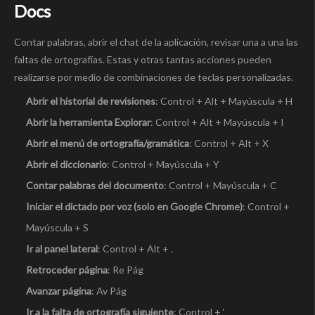
Docs
Contar palabras, abrir el chat de la aplicación, revisar una a una las
faltas de ortografías. Estas y otras tantas acciones pueden
realizarse por medio de combinaciones de teclas personalizadas.
Abrir el historial de revisiones
: Control + Alt + Mayúscula + H
Abrir la herramienta Explorar
: Control + Alt + Mayúscula + I
Abrir el menú de ortografía/gramática
: Control + Alt + X
Abrir el diccionario
: Control + Mayúscula + Y
Contar palabras del documento
: Control + Mayúscula + C
Iniciar el dictado por voz (solo en Google Chrome)
: Control +
Mayúscula + S
Ir al panel lateral
: Control + Alt + .
Retroceder página
: Re Pág
Avanzar página
: Av Pág
Ir a la falta de ortografía siguiente
: Control + ‘