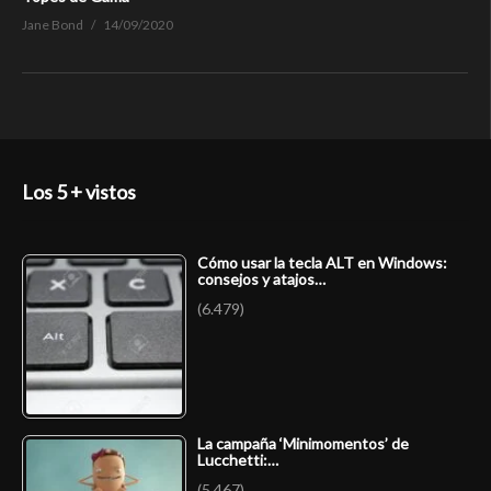
Jane Bond
14/09/2020
Los 5 + vistos
Cómo usar la tecla ALT en Windows:
consejos y atajos…
(6.479)
La campaña ‘Minimomentos’ de
Lucchetti:…
(5.467)