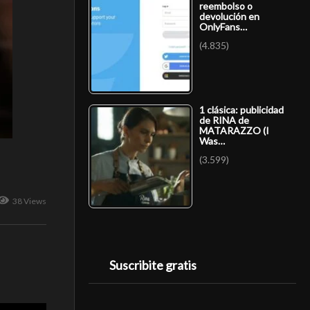
reembolso o
devolución en
OnlyFans…
(4.835)
1 clásica: publicidad
de RINA de
MATARAZZO (I
Was…
(3.599)
38 Views
Suscribite gratis