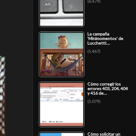
(6.479)
La campaña
‘Minimomentos’ de
Lucchetti:…
(5.467)
Cómo corregir los
errores 403, 204, 404
y 416 de…
(5.079)
Cómo solicitar un