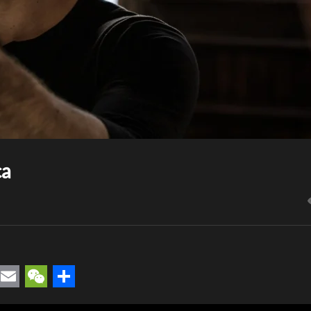
ca
rest
uesky
Email
WeChat
Compartir