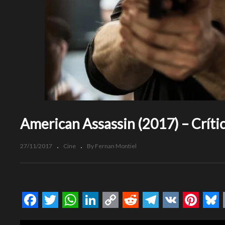
American Assassin (2017) – Críti
27/11/2017
Cine
By Fernan Montiel
Facebook
Twitter
WhatsApp
LinkedIn
Copy
Reddit
Telegram
VK
Pinte
Bl