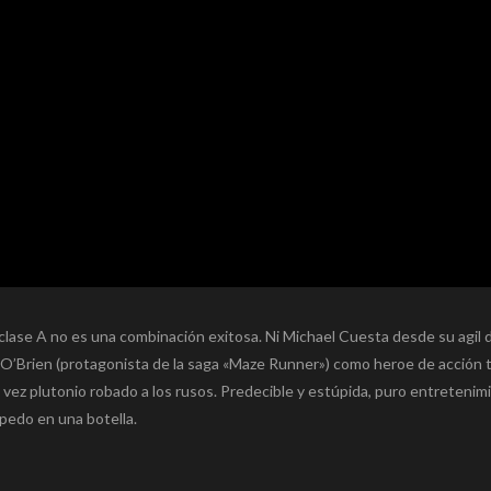
ase A no es una combinación exitosa. Ni Michael Cuesta desde su agil d
an O’Brien (protagonista de la saga «Maze Runner») como heroe de acción
 vez plutonio robado a los rusos. Predecible y estúpida, puro entretenim
pedo en una botella.